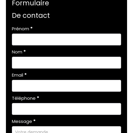
Formulaire
De contact
Formulaire
Prénom
*
simple
avec
téléphone
Nom
*
Email
*
Téléphone
*
Message
*