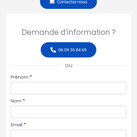
Contactez-nous
Demande d’information ?
06 09 36 84 69
ou
Formulaire
Prénom
*
simple
avec
téléphone
Nom
*
Email
*